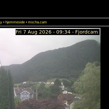
ay
•
hjemmeside
•
mscha.cam