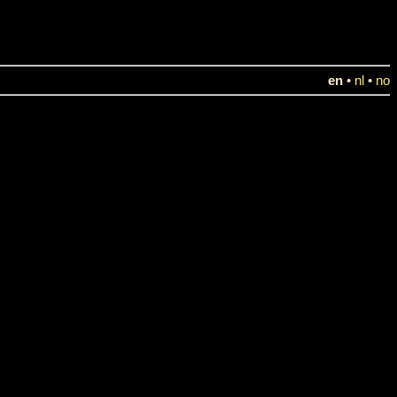
en
•
nl
•
no