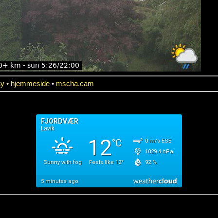
ay
•
hjemmeside
•
mscha.cam