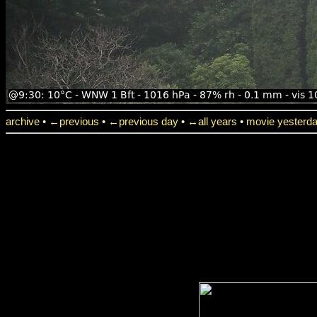
archive
•
←previous
•
←previous day
•
↔all years
•
movie yesterd