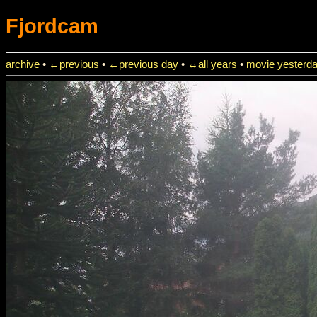
Fjordcam
archive
•
←previous
•
←previous day
•
↔all years
•
movie yesterd