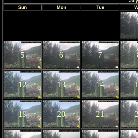
July
Sun
Mon
Tue
W
5
6
7
12
13
14
19
20
21