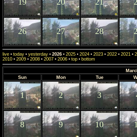
19
20
21
26
27
28
live
•
today
•
yesterday
•
2026
•
2025
•
2024
•
2023
•
2022
•
2021
•
2
2010
•
2009
•
2008
•
2007
•
2006
•
top
•
bottom
Marc
Sun
Mon
Tue
W
1
2
3
8
9
10