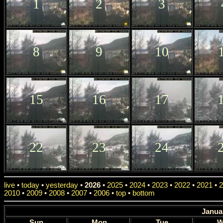
1
2
3
8
9
10
15
16
17
22
23
24
live
•
today
•
yesterday
•
2026
•
2025
•
2024
•
2023
•
2022
•
2021
•
2
2010
•
2009
•
2008
•
2007
•
2006
•
top
•
bottom
Janua
Sun
Mon
Tue
W