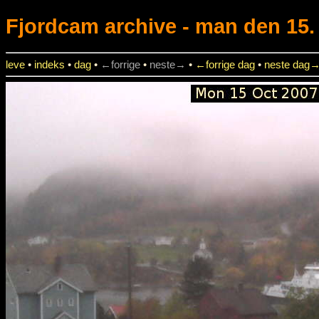
Fjordcam
archive - man den 15. 
leve
•
indeks
•
dag
•
←forrige
•
neste→
•
←forrige dag
•
neste dag