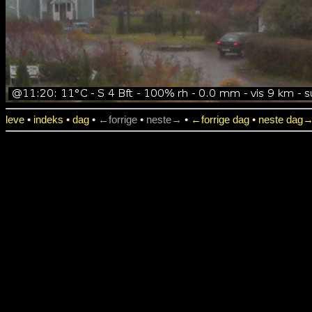
leve
•
indeks
•
dag
•
←forrige
•
neste→
•
←forrige dag
•
neste dag