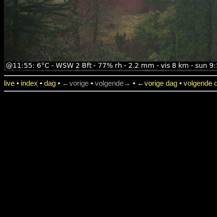
live
•
index
•
dag
•
←vorige
•
volgende→
•
←vorige dag
•
volgende